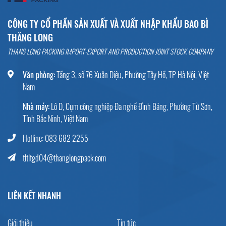
CÔNG TY CỔ PHẦN SẢN XUẤT VÀ XUẤT NHẬP KHẨU BAO BÌ
THĂNG LONG
THANG LONG PACKING IMPORT-EXPORT AND PRODUCTION JOINT STOCK COMPANY
Văn phòng:
Tầng 3, số 76 Xuân Diệu, Phường Tây Hồ, TP Hà Nội, Việt
Nam
Nhà máy:
Lô D, Cụm công nghiệp Đa nghề Đình Bảng, Phường Từ Sơn,
Tỉnh Bắc Ninh, Việt Nam
Hotline: 083 682 2255
tltltgd04@thanglongpack.com
LIÊN KẾT NHANH
Giới thiệu
Tin tức