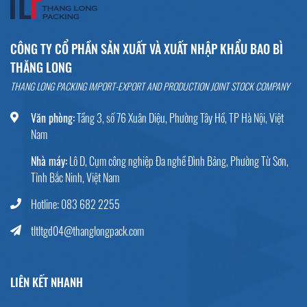
CÔNG TY CỔ PHẦN SẢN XUẤT VÀ XUẤT NHẬP KHẨU BAO BÌ
THĂNG LONG
THANG LONG PACKING IMPORT-EXPORT AND PRODUCTION JOINT STOCK COMPANY
Văn phòng:
Tầng 3, số 76 Xuân Diệu, Phường Tây Hồ, TP Hà Nội, Việt
Nam
Nhà máy:
Lô D, Cụm công nghiệp Đa nghề Đình Bảng, Phường Từ Sơn,
Tỉnh Bắc Ninh, Việt Nam
Hotline: 083 682 2255
tltltgd04@thanglongpack.com
LIÊN KẾT NHANH