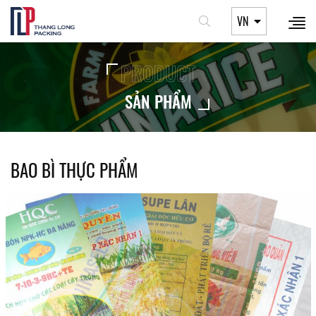
VN
PRODUCT
SẢN PHẨM
BAO BÌ THỰC PHẨM